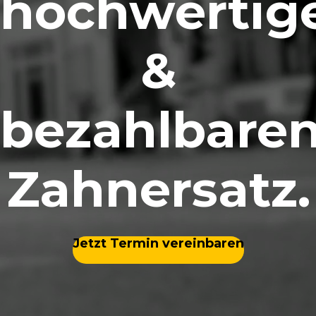
hochwertig
&
bezahlbare
Zahnersatz.
Jetzt Termin vereinbaren