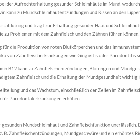
 bei der Aufrechterhaltung gesunder Schleimhäute im Mund, wodurch 
avin kann zu Mundschleimhautentzündungen und Rissen an den Lippen 
urchblutung und trägt zur Erhaltung gesunder Haut und Schleimhäute
e zu Problemen mit dem Zahnfleisch und den Zähnen führen können.
ig für die Produktion von roten Blutkörperchen und das Immunsystem
ko von Zahnfleischerkrankungen wie Gingivitis oder Parodontitis s
min B12 kann zu Zahnfleischentzündungen, Blutungen und Mundgesc
ädigtem Zahnfleisch und die Erhaltung der Mundgesundheit wichtig i
ellteilung und das Wachstum, einschließlich der Zellen im Zahnfleisc
o für Parodontalerkrankungen erhöhen.
er gesunden Mundschleimhaut und Zahnfleischfunktion unerlässlich. 
 z. B. Zahnfleischentzündungen, Mundgeschwüre und ein erhöhtes Ri