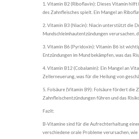
1.
Vitamin B2 (Riboflavin):
Dieses Vitamin hilft
des Zahnfleisches spielt. Ein Mangel an Ribofl
2.
Vitamin B3 (Niacin):
Niacin unterstützt die D
Mundschleimhautentzündungen verursachen, di
3.
Vitamin B6 (Pyridoxin):
Vitamin B6 ist wicht
Entzündungen im Mund bekämpfen, was das Risi
4.
Vitamin B12 (Cobalamin):
Ein Mangel an Vita
Zellerneuerung, was für die Heilung von gesch
5.
Folsäure (Vitamin B9):
Folsäure fördert die Z
Zahnfleischentzündungen führen und das Risik
Fazit
:
B-Vitamine sind für die Aufrechterhaltung ein
verschiedene orale Probleme verursachen, wie