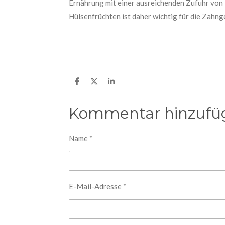
Ernährung mit einer ausreichenden Zufuhr von 
Hülsenfrüchten ist daher wichtig für die Zahng
T
T
T
e
e
e
i
i
i
l
l
l
Kommentar hinzufü
e
e
e
n
n
n
Name *
E-Mail-Adresse *